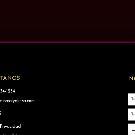
TANOS
N
234-1234
ezcalyalitza.com
S
 Privacidad