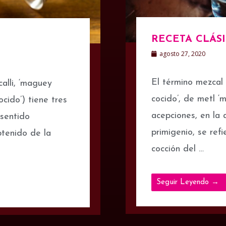
RECETA CLÁS
agosto 27, 2020
El término mezcal 
alli, ‘maguey
cocido’, de metl ‘m
ocido’) tiene tres
acepciones, en la 
 sentido
primigenio, se ref
btenido de la
cocción del …
Seguir Leyendo →