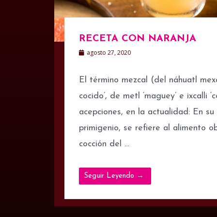
RECETA CON NARANJA
agosto 27, 2020
El término mezcal (del náhuatl mexc
cocido’, de metl ‘maguey’ e ixcalli ‘c
acepciones, en la actualidad: En su
primigenio, se refiere al alimento o
cocción del …
Seguir Leyendo →